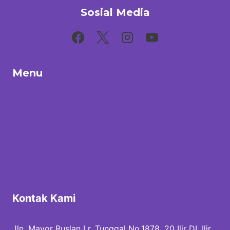
ANALISIS
Sosial Media
SOSIAL
MELALUI
KELAS
HIJAU
RAWANG
Menu
Beranda
Berita
Program
Opini Komunitas
Tentang Kami
Kontak Kami
Jln. Mayor Ruslan Lr. Tunggal No.1878, 20 Ilir DI, Ilir