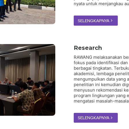
nyata untuk menjangkau aud
SELENGKAPNYA
Research
RAWANG melaksanakan berb
fokus pada identifikasi dan
berbagai tingkatan. Terbu
akademisi, lembaga penelit
mengumpulkan data yang ak
penelitian ini kemudian di
menyusun rekomendasi keb
program lingkungan yang ef
mengatasi masalah-masalah
SELENGKAPNYA