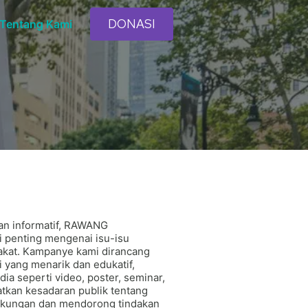
DONASI
Tentang Kami
dan informatif, RAWANG
 penting mengenai isu-isu
akat. Kampanye kami dirancang
 yang menarik dan edukatif,
a seperti video, poster, seminar,
atkan kesadaran publik tentang
ngkungan dan mendorong tindakan