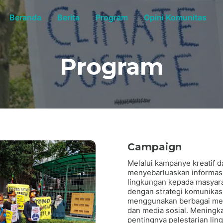
Beranda
Berita
Program
Opini Komunitas
Program
Campaign
Melalui kampanye kreatif 
menyebarluaskan informasi
lingkungan kepada masyar
dengan strategi komunikasi
menggunakan berbagai medi
dan media sosial. Meningk
pentingnya pelestarian li