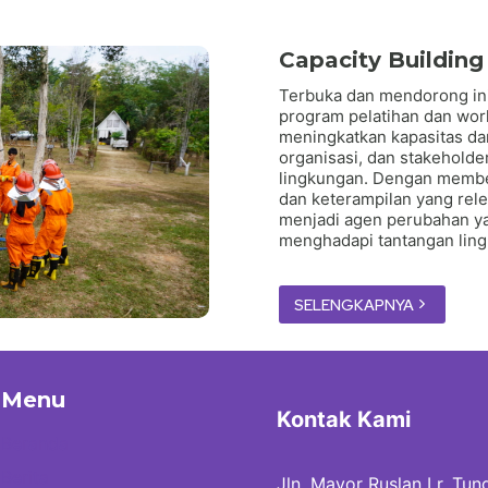
Capacity Building
Terbuka dan mendorong ini
program pelatihan dan wor
meningkatkan kapasitas dan
organisasi, dan stakeholde
lingkungan. Dengan membe
dan keterampilan yang rel
menjadi agen perubahan ya
menghadapi tantangan ling
SELENGKAPNYA
Menu
Kontak Kami
Beranda
Berita
Jln. Mayor Ruslan Lr. Tungg